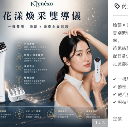
芮
臉部 
告別繁
率。
芮妮絲
配日常
足臉部
✔ 一
✔ 臉
✔ 輕
✔ 科
定價
1
/
3