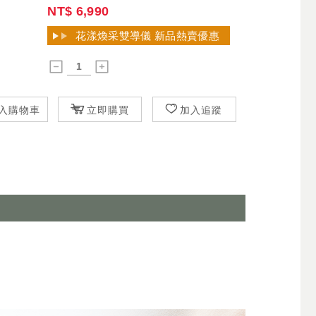
NT$
6,990
花漾煥采雙導儀 新品熱賣優惠
入購物車
立即購買
加入追蹤