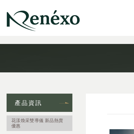
<
產品資訊
花漾煥采雙導儀 新品熱賣
優惠